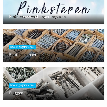
Pinksterweekend - openingsuren
bevestigingsmateriaal
Bouten en moeren
bevestigingsmateriaal
Pluggen