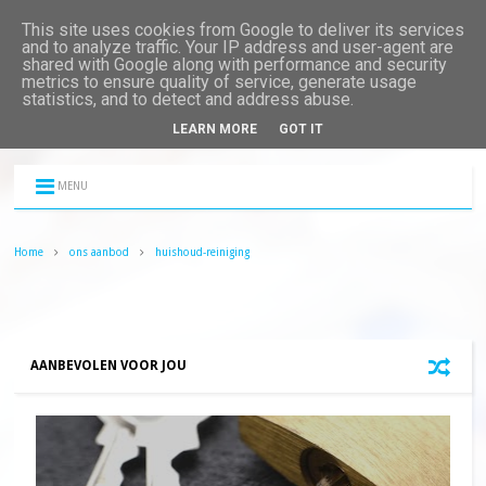
This site uses cookies from Google to deliver its services
and to analyze traffic. Your IP address and user-agent are
shared with Google along with performance and security
metrics to ensure quality of service, generate usage
statistics, and to detect and address abuse.
LEARN MORE
GOT IT
MENU
Home
ons aanbod
huishoud-reiniging
AANBEVOLEN VOOR JOU