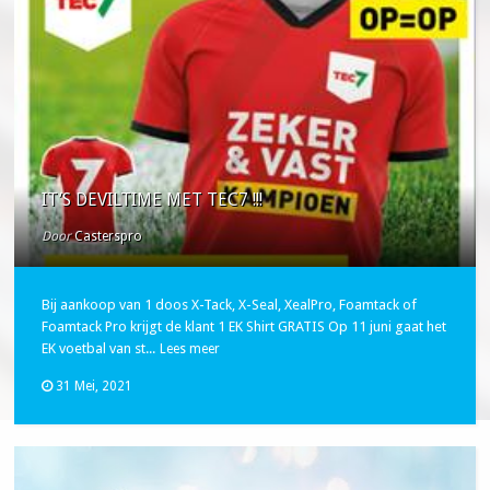
IT’S DEVILTIME MET TEC7 !!!
Door
Casterspro
Bij aankoop van 1 doos X-Tack, X-Seal, XealPro, Foamtack of
Foamtack Pro krijgt de klant 1 EK Shirt GRATIS Op 11 juni gaat het
EK voetbal van st...
Lees meer
31 Mei, 2021