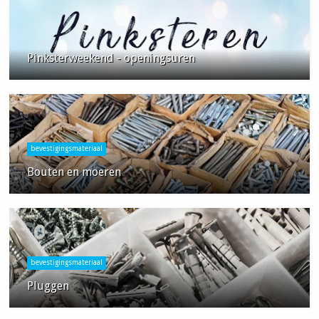
Pinksterweekend - openingsuren
bevestigingsmateriaal
Bouten en moeren
bevestigingsmateriaal
Pluggen