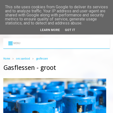
This site uses cookies from Google to deliver its services
and to analyze traffic. Your IP address and user-agent are
shared with Google along with performance and security
metrics to ensure quality of service, generate usage
statistics, and to detect and address abuse.
LEARN MORE
GOT IT
MENU
Home
ons aanbod
gasflessen
Gasflessen - groot