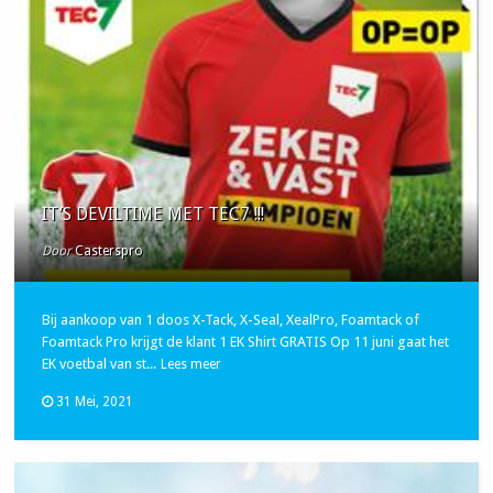
IT’S DEVILTIME MET TEC7 !!!
Door
Casterspro
Bij aankoop van 1 doos X-Tack, X-Seal, XealPro, Foamtack of
Foamtack Pro krijgt de klant 1 EK Shirt GRATIS Op 11 juni gaat het
EK voetbal van st...
Lees meer
31 Mei, 2021